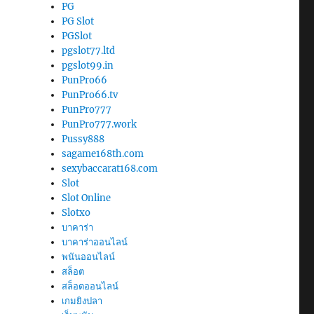
PG
PG Slot
PGSlot
pgslot77.ltd
pgslot99.in
PunPro66
PunPro66.tv
PunPro777
PunPro777.work
Pussy888
sagame168th.com
sexybaccarat168.com
Slot
Slot Online
Slotxo
บาคาร่า
บาคาร่าออนไลน์
พนันออนไลน์
สล็อต
สล็อตออนไลน์
เกมยิงปลา