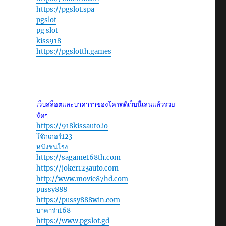
https://pgslot.spa
pgslot
pg slot
kiss918
https://pgslotth.games
เว็บสล็อตและบาคาร่าของโครตดีเว็บนี้เล่นแล้วรวย
จัดๆ
https://918kissauto.io
โจ๊กเกอร์123
หนังชนโรง
https://sagame168th.com
https://joker123auto.com
http://www.movie87hd.com
pussy888
https://pussy888win.com
บาคาร่า168
https://www.pgslot.gd