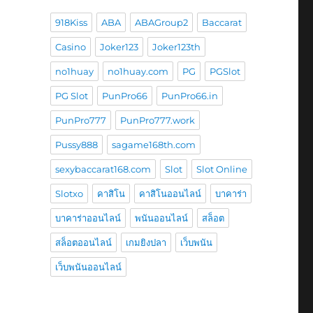
918Kiss
ABA
ABAGroup2
Baccarat
Casino
Joker123
Joker123th
no1huay
no1huay.com
PG
PGSlot
PG Slot
PunPro66
PunPro66.in
PunPro777
PunPro777.work
Pussy888
sagame168th.com
sexybaccarat168.com
Slot
Slot Online
Slotxo
คาสิโน
คาสิโนออนไลน์
บาคาร่า
บาคาร่าออนไลน์
พนันออนไลน์
สล็อต
สล็อตออนไลน์
เกมยิงปลา
เว็บพนัน
เว็บพนันออนไลน์