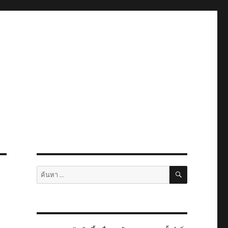
ค้นหา
ค้นหา: