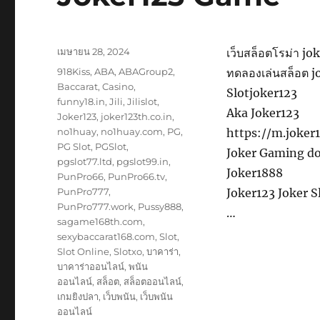
เขียน
เมษายน 28, 2024
เว็บสล็อตโรม่า jo
เมื่อ
หมวด
918Kiss
,
ABA
,
ABAGroup2
,
ทดลองเล่นสล็อต j
หมู่
Baccarat
,
Casino
,
Slotjoker123
funny18.in
,
Jili
,
Jilislot
,
Aka Joker123
Joker123
,
joker123th.co.in
,
no1huay
,
no1huay.com
,
PG
,
https://m.joker
PG Slot
,
PGSlot
,
Joker Gaming d
pgslot77.ltd
,
pgslot99.in
,
Joker1888
PunPro66
,
PunPro66.tv
,
PunPro777
,
Joker123 Joker S
PunPro777.work
,
Pussy888
,
…
sagame168th.com
,
sexybaccarat168.com
,
Slot
,
Slot Online
,
Slotxo
,
บาคาร่า
,
บาคาร่าออนไลน์
,
พนัน
ออนไลน์
,
สล็อต
,
สล็อตออนไลน์
,
เกมยิงปลา
,
เว็บพนัน
,
เว็บพนัน
ออนไลน์