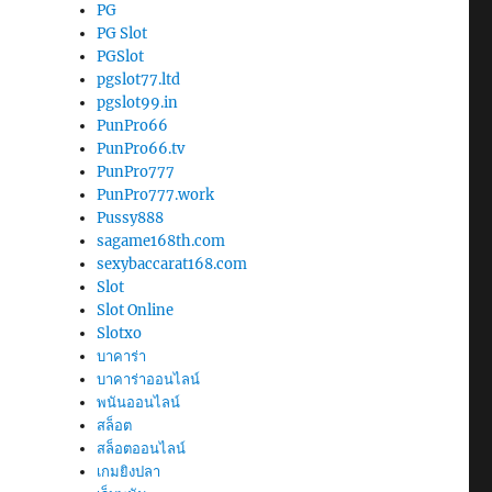
PG
PG Slot
PGSlot
pgslot77.ltd
pgslot99.in
PunPro66
PunPro66.tv
PunPro777
PunPro777.work
Pussy888
sagame168th.com
sexybaccarat168.com
Slot
Slot Online
Slotxo
บาคาร่า
บาคาร่าออนไลน์
พนันออนไลน์
สล็อต
สล็อตออนไลน์
เกมยิงปลา