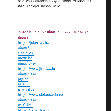
การบรรลุผลมักเกิดขึ้นเมื่อคุณก้าวออกมารวมทั้งทำสิ่ง
ที่คุณเชื่อว่าคุณไม่อาจจะทำได้
เว็บคาสิโนน่าเล่น ทั้ง
สล็อต
และ
บาคาร่า
ตึงจริงแตก
บ่อยมาก
https://joker123th.co.in
สล็อต168
slot เว็บตรง
movie hd
สล็อตเว็บตรง
https://www.jinda44.in
สล็อตเว็บตรง
pgslot
พุซซี่888
บาคาร่า168
https://www.slotxos24hr.co
สล็อตเว็บตรง
หนังโป๊ไทย
https://1xbetth.win