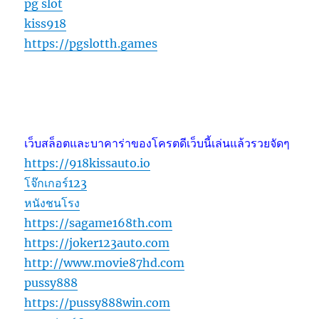
pg slot
kiss918
https://pgslotth.games
เว็บสล็อตและบาคาร่าของโครตดีเว็บนี้เล่นแล้วรวยจัดๆ
https://918kissauto.io
โจ๊กเกอร์123
หนังชนโรง
https://sagame168th.com
https://joker123auto.com
http://www.movie87hd.com
pussy888
https://pussy888win.com