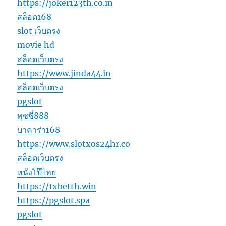
https://joker123th.co.in
สล็อต168
slot เว็บตรง
movie hd
สล็อตเว็บตรง
https://www.jinda44.in
สล็อตเว็บตรง
pgslot
พุซซี่888
บาคาร่า168
https://www.slotxos24hr.co
สล็อตเว็บตรง
หนังโป๊ไทย
https://1xbetth.win
https://pgslot.spa
pgslot