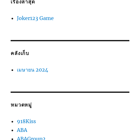
เรื่องล่าสุด
Joker123 Game
คลังเก็บ
เมษายน 2024
หมวดหมู่
918Kiss
ABA
ABAGroup2