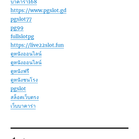
บาคาร่า168
https://www.pgslot.gd
pgslot77
pg99
fullslotpg
https://live22slot.fun
ดูหนังออนไลน์
ดูหนังออนไลน์
ดูหนังฟรี
ดูหนังชนโรง
pgslot
สล็อตเว็บตรง
เว็บบาคาร่า