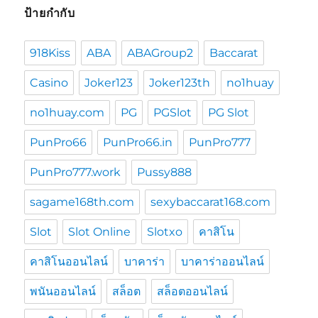
ป้ายกำกับ
918Kiss
ABA
ABAGroup2
Baccarat
Casino
Joker123
Joker123th
no1huay
no1huay.com
PG
PGSlot
PG Slot
PunPro66
PunPro66.in
PunPro777
PunPro777.work
Pussy888
sagame168th.com
sexybaccarat168.com
Slot
Slot Online
Slotxo
คาสิโน
คาสิโนออนไลน์
บาคาร่า
บาคาร่าออนไลน์
พนันออนไลน์
สล็อต
สล็อตออนไลน์