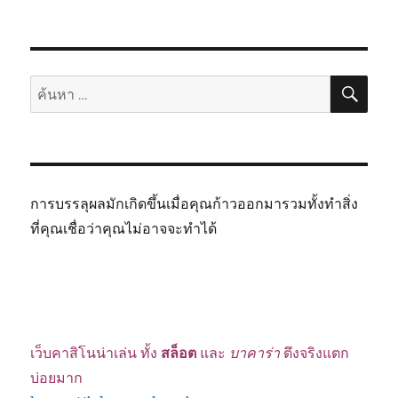
ค้นห
ค้นหา:
การบรรลุผลมักเกิดขึ้นเมื่อคุณก้าวออกมารวมทั้งทำสิ่ง
ที่คุณเชื่อว่าคุณไม่อาจจะทำได้
เว็บคาสิโนน่าเล่น ทั้ง
สล็อต
และ
บาคาร่า
ตึงจริงแตก
บ่อยมาก