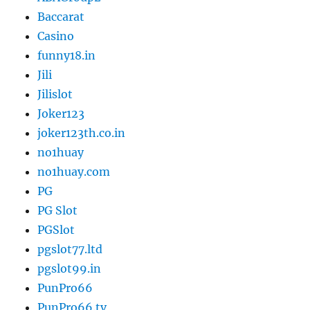
Baccarat
Casino
funny18.in
Jili
Jilislot
Joker123
joker123th.co.in
no1huay
no1huay.com
PG
PG Slot
PGSlot
pgslot77.ltd
pgslot99.in
PunPro66
PunPro66.tv