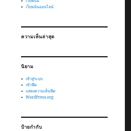
เว็บพนัน
เว็บพนันออนไลน์
ความเห็นล่าสุด
นิยาม
เข้าสู่ระบบ
เข้าฟีด
แสดงความเห็นฟีด
WordPress.org
ป้ายกำกับ