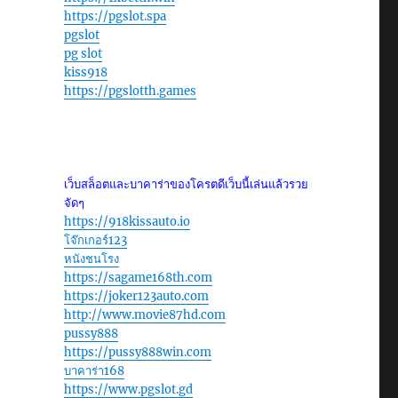
https://pgslot.spa
pgslot
pg slot
kiss918
https://pgslotth.games
เว็บสล็อตและบาคาร่าของโครตดีเว็บนี้เล่นแล้วรวย
จัดๆ
https://918kissauto.io
โจ๊กเกอร์123
หนังชนโรง
https://sagame168th.com
https://joker123auto.com
http://www.movie87hd.com
pussy888
https://pussy888win.com
บาคาร่า168
https://www.pgslot.gd