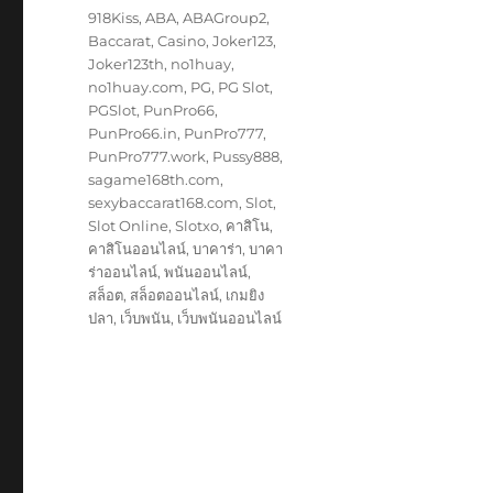
ป้าย
918Kiss
,
ABA
,
ABAGroup2
,
กำกับ
Baccarat
,
Casino
,
Joker123
,
Joker123th
,
no1huay
,
no1huay.com
,
PG
,
PG Slot
,
PGSlot
,
PunPro66
,
PunPro66.in
,
PunPro777
,
PunPro777.work
,
Pussy888
,
sagame168th.com
,
sexybaccarat168.com
,
Slot
,
Slot Online
,
Slotxo
,
คาสิโน
,
คาสิโนออนไลน์
,
บาคาร่า
,
บาคา
ร่าออนไลน์
,
พนันออนไลน์
,
สล็อต
,
สล็อตออนไลน์
,
เกมยิง
ปลา
,
เว็บพนัน
,
เว็บพนันออนไลน์