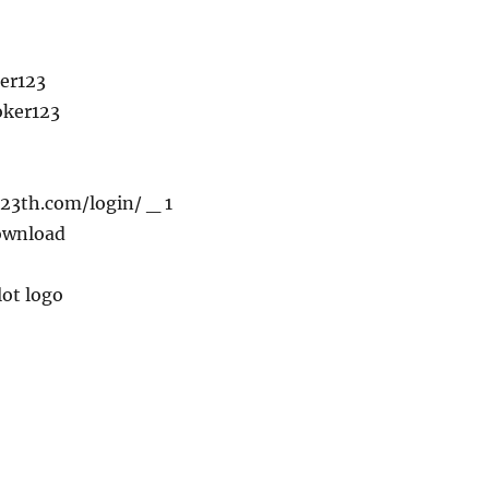
ker123
oker123
123th.com/login/ _ 1
ownload
lot logo