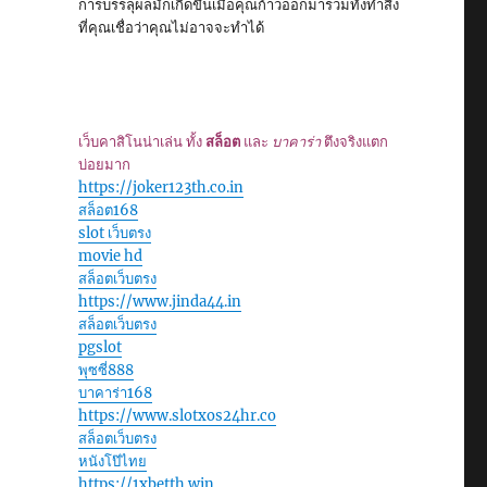
การบรรลุผลมักเกิดขึ้นเมื่อคุณก้าวออกมารวมทั้งทำสิ่ง
ที่คุณเชื่อว่าคุณไม่อาจจะทำได้
เว็บคาสิโนน่าเล่น ทั้ง
สล็อต
และ
บาคาร่า
ตึงจริงแตก
บ่อยมาก
https://joker123th.co.in
สล็อต168
slot เว็บตรง
movie hd
สล็อตเว็บตรง
https://www.jinda44.in
สล็อตเว็บตรง
pgslot
พุซซี่888
บาคาร่า168
https://www.slotxos24hr.co
สล็อตเว็บตรง
หนังโป๊ไทย
https://1xbetth.win