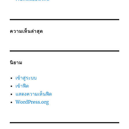
ความเห็นล่าสุด
นิยาม
เข้าสู่ระบบ
เข้าฟีด
แสดงความเห็นฟีด
WordPress.org