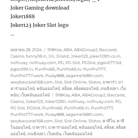
Joker Gaming download
Joker1888
Joker123 Joker Slot logo
…
เขียน
หมวด
เมษายน 28, 2024
918Kiss
,
ABA
,
ABAGroup2
,
Baccarat
,
เมื่อ
หมู่
Casino
,
funny18.in
,
Jili
,
Jilislot
,
Joker123
,
joker123th.co.in
,
no1huay
,
no1huay.com
,
PG
,
PG Slot
,
PGSlot
,
pgslot77.ltd
,
pgslot99.in
,
PunPro66
,
PunPro66.tv
,
PunPro777
,
PunPro777.work
,
Pussy888
,
sagame168th.com
,
sexybaccarat168.com
,
Slot
,
Slot Online
,
Slotxo
,
บาคาร่า
,
บา
คาร่าออนไลน์
,
พนันออนไลน์
,
สล็อต
,
สล็อตออนไลน์
,
เกมยิงปลา
,
เว็บ
ป้าย
พนัน
,
เว็บพนันออนไลน์
918Kiss
,
ABA
,
ABAGroup2
,
Baccarat
,
กำกับ
Casino
,
Joker123
,
Joker123th
,
no1huay
,
no1huay.com
,
PG
,
PG Slot
,
PGSlot
,
PunPro66
,
PunPro66.in
,
PunPro777
,
PunPro777.work
,
Pussy888
,
sagame168th.com
,
sexybaccarat168.com
,
Slot
,
Slot Online
,
Slotxo
,
คาสิโน
,
คาสิ
โนออนไลน์
,
บาคาร่า
,
บาคาร่าออนไลน์
,
พนันออนไลน์
,
สล็อต
,
สล็อต
ออนไลน์
,
เกมยิงปลา
,
เว็บพนัน
,
เว็บพนันออนไลน์