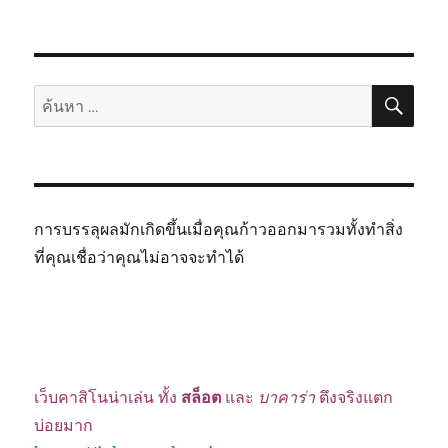
ค้นห
ค้นหา:
การบรรลุผลมักเกิดขึ้นเมื่อคุณก้าวออกมารวมทั้งทำสิ่ง
ที่คุณเชื่อว่าคุณไม่อาจจะทำได้
เว็บคาสิโนน่าเล่น ทั้ง
สล็อต
และ
บาคาร่า
ตึงจริงแตก
บ่อยมาก