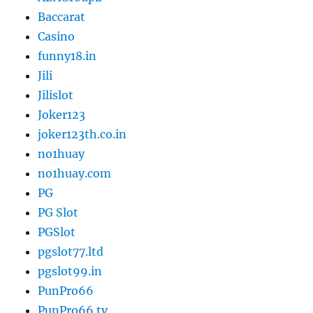
Baccarat
Casino
funny18.in
Jili
Jilislot
Joker123
joker123th.co.in
no1huay
no1huay.com
PG
PG Slot
PGSlot
pgslot77.ltd
pgslot99.in
PunPro66
PunPro66.tv