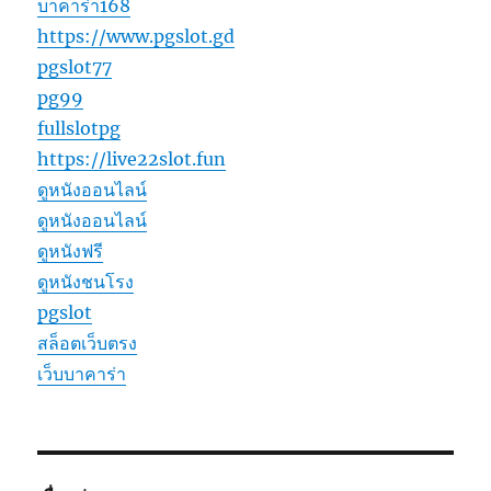
บาคาร่า168
https://www.pgslot.gd
pgslot77
pg99
fullslotpg
https://live22slot.fun
ดูหนังออนไลน์
ดูหนังออนไลน์
ดูหนังฟรี
ดูหนังชนโรง
pgslot
สล็อตเว็บตรง
เว็บบาคาร่า